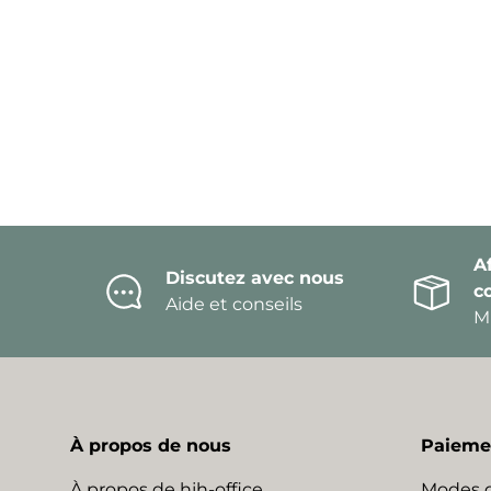
Af
Discutez avec nous
c
Aide et conseils
Mi
À propos de nous
Paiemen
À propos de hjh-office
Modes 