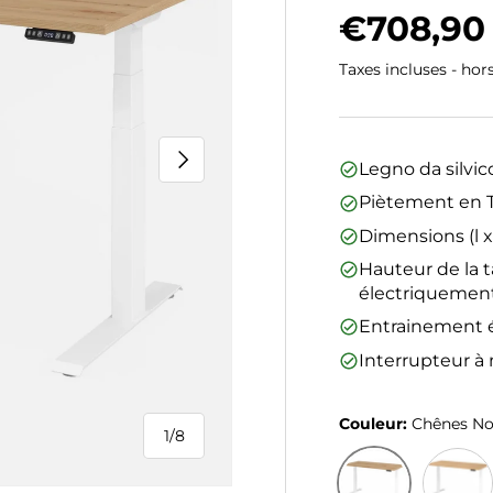
Prix hab
€708,90
Taxes incluses - hor
Suivant
Legno da silvic
Piètement en T
Dimensions (l x
Hauteur de la t
électriquemen
Entrainement é
Interrupteur à
Couleur:
Chênes N
1
/
8
de