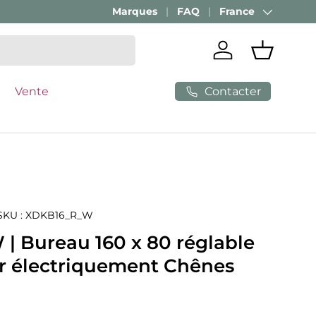
Marques
FAQ
France
Pays
Se connecter
Panier
Contacter
Vente
SKU :
XDKB16_R_W
| Bureau 160 x 80 réglable
r électriquement Chênes