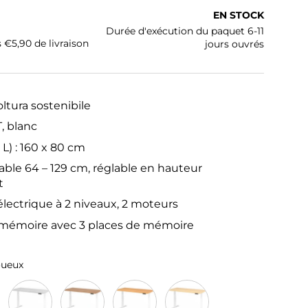
ituel
EN STOCK
Durée d'exécution du paquet 6-11
s €5,90 de livraison
jours ouvrés
oltura sostenibile
, blanc
 L) : 160 x 80 cm
able 64 – 129 cm, réglable en hauteur
t
lectrique à 2 niveaux, 2 moteurs
 mémoire avec 3 places de mémoire
oueux