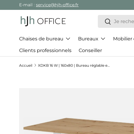
E-mail :
service@hjh-office.fr
Aller au contenu
Recherche
Rechercher
Chaises de bureau
Bureaux
Mobilier
Clients professionnels
Conseiller
Accueil
XDKB 16 W | 160x80 | Bureau réglable en hauteur électriquement
Passer aux informations produits