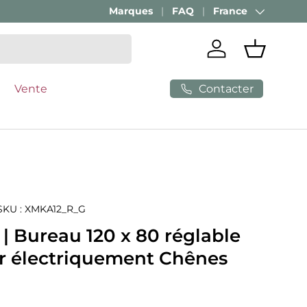
Marques
FAQ
France
Pays
Se connecter
Panier
Contacter
Vente
SKU :
XMKA12_R_G
| Bureau 120 x 80 réglable
r électriquement Chênes