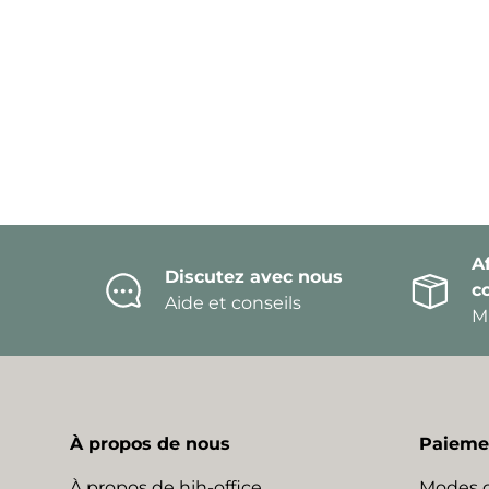
Af
Discutez avec nous
c
Aide et conseils
Mi
À propos de nous
Paiemen
À propos de hjh-office
Modes 