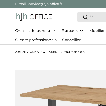
E-mail :
service@hjh-office.fr
Aller au contenu
Recherche
Rechercher
Chaises de bureau
Bureaux
Mobilier
Clients professionnels
Conseiller
Accueil
XMKA 12 G | 120x80 | Bureau réglable en hauteur électriquement
Passer aux informations produits