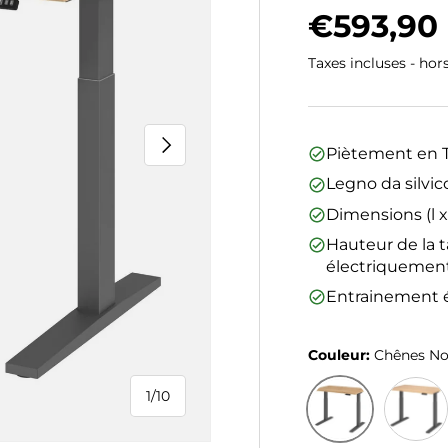
Prix hab
€593,90
Taxes incluses - hor
Suivant
Piètement en T
Legno da silvic
Dimensions (l x
Hauteur de la t
électriquemen
Entrainement é
Couleur:
Chênes N
1
/
10
de