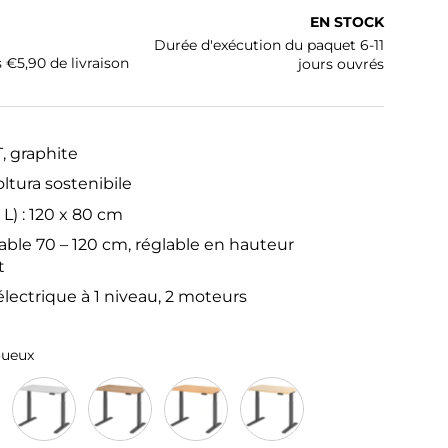
ituel
EN STOCK
Durée d'exécution du paquet 6-11
s €5,90 de livraison
jours ouvrés
, graphite
oltura sostenibile
 L) : 120 x 80 cm
able 70 – 120 cm, réglable en hauteur
t
lectrique à 1 niveau, 2 moteurs
oueux