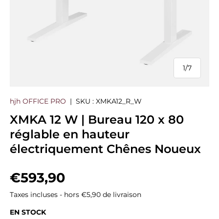
1
/
7
de
hjh OFFICE PRO
|
SKU :
XMKA12_R_W
XMKA 12 W | Bureau 120 x 80
réglable en hauteur
électriquement Chênes Noueux
Prix habituel
€593,90
Taxes incluses - hors €5,90 de livraison
EN STOCK