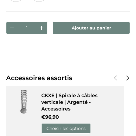
Érable
Blanc
Qté
Ajouter au panier
Diminuer la quantité
Augmenter la quantité
Précédent
Suiva
Accessoires assortis
CKXE | Spirale à câbles
verticale | Argenté -
Accessoires
Prix habituel
€96,90
Choisir les options