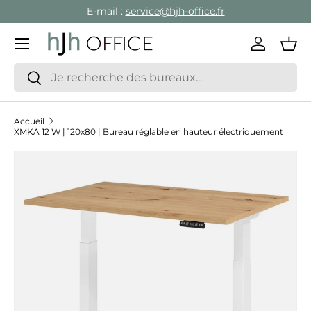
E-mail :
service@hjh-office.fr
Aller au contenu
Menu
Se conne
Pan
Recherche
Rechercher
Accueil
XMKA 12 W | 120x80 | Bureau réglable en hauteur électriquement
Passer aux informations produits