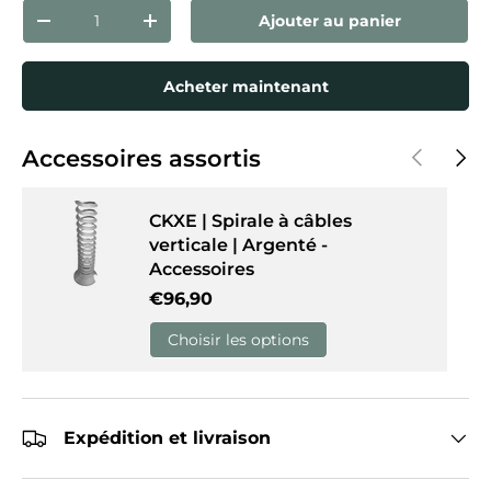
Qté
Ajouter au panier
Diminuer la quantité
Augmenter la quantité
Acheter maintenant
Précédent
Suiva
Accessoires assortis
CKXE | Spirale à câbles
verticale | Argenté -
Accessoires
Prix habituel
€96,90
Choisir les options
Expédition et livraison