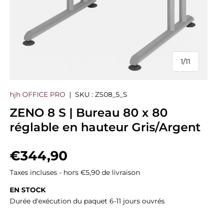
1
/
11
de
hjh OFFICE PRO
|
SKU :
ZS08_5_S
ZENO 8 S | Bureau 80 x 80
réglable en hauteur Gris/Argent
Prix habituel
€344,90
Taxes incluses - hors €5,90 de livraison
EN STOCK
Durée d'exécution du paquet 6-11 jours ouvrés