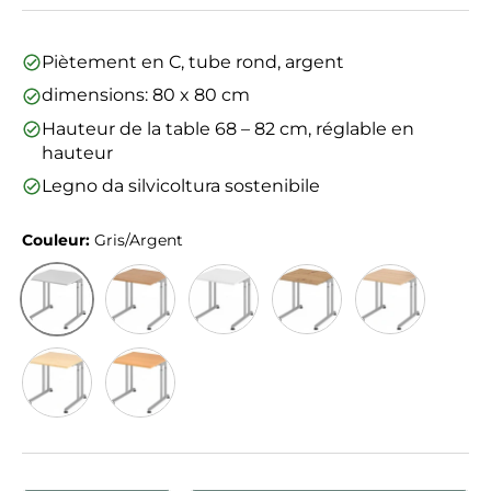
Piètement en C, tube rond, argent
dimensions: 80 x 80 cm
Hauteur de la table 68 – 82 cm, réglable en
hauteur
Legno da silvicoltura sostenibile
Couleur:
Gris/Argent
Gris/Argent
Noyer/Argent
Blanc/Argent
Chêne Cendré/Argent
Chêne/Argent
Érable/Argent
Hêtre/Argent