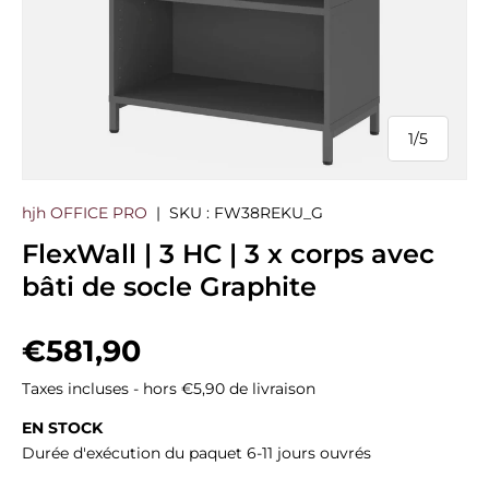
1
/
5
de
hjh OFFICE PRO
|
SKU :
FW38REKU_G
FlexWall | 3 HC | 3 x corps avec
bâti de socle Graphite
Prix habituel
€581,90
Taxes incluses - hors €5,90 de livraison
EN STOCK
Durée d'exécution du paquet 6-11 jours ouvrés