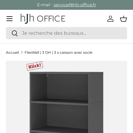
E-mail :
service@hjh-office.fr
Aller au contenu
Menu
Se conne
Pan
Recherche
Rechercher
Accueil
FlexWall | 3 OH | 3 x caisson avec socle
Passer aux informations produits