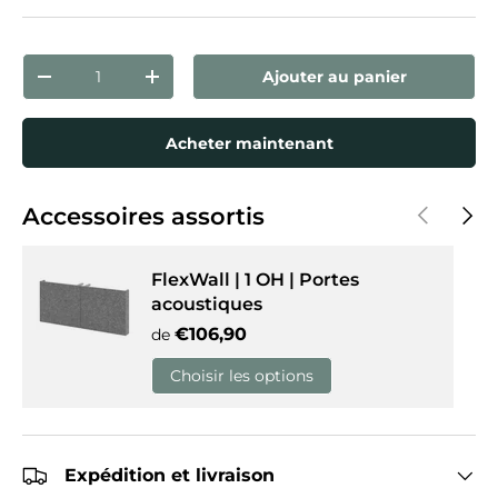
Qté
Ajouter au panier
Diminuer la quantité
Augmenter la quantité
Acheter maintenant
Précédent
Suiva
Accessoires assortis
FlexWall | 1 OH | Portes
acoustiques
Prix habituel
€106,90
de
Choisir les options
Expédition et livraison