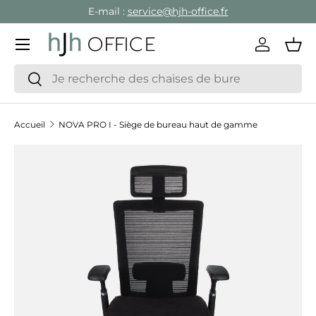
E-mail :
service@hjh-office.fr
Aller au contenu
Menu
Se conne
Pan
Recherche
Rechercher
Accueil
NOVA PRO I - Siège de bureau haut de gamme
Passer aux informations produits