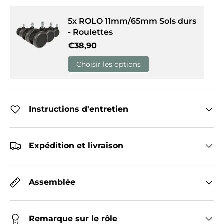
5x ROLO 11mm/65mm Sols durs
- Roulettes
Prix habituel
€38,90
Choisir les options
Instructions d'entretien
Expédition et livraison
Assemblée
Remarque sur le rôle