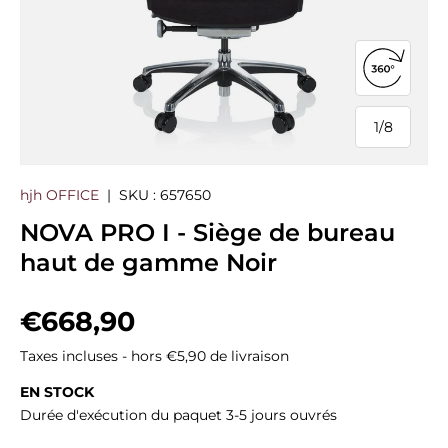
Ouvrir la
1
/
8
de
hjh OFFICE
|
SKU :
657650
NOVA PRO I - Siège de bureau
haut de gamme Noir
Prix habituel
€668,90
Taxes incluses - hors €5,90 de livraison
EN STOCK
Durée d'exécution du paquet 3-5 jours ouvrés