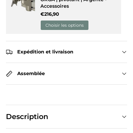
Accessoires
Prix habituel
€216,90
Choisir les options
Expédition et livraison
Assemblée
Description