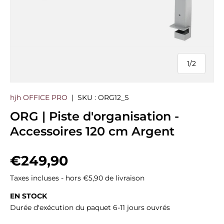
1
/
2
de
hjh OFFICE PRO
|
SKU :
ORG12_S
ORG | Piste d'organisation -
Accessoires 120 cm Argent
Prix habituel
€249,90
Taxes incluses - hors €5,90 de livraison
EN STOCK
Durée d'exécution du paquet 6-11 jours ouvrés