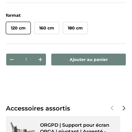
format
120 cm
160 cm
180 cm
Qté
Ajouter au panier
Diminuer la quantité
Augmenter la quantité
Précédent
Suiva
Accessoires assortis
ORGPD | Support pour écran
ORGA | pivotant | Argenté -