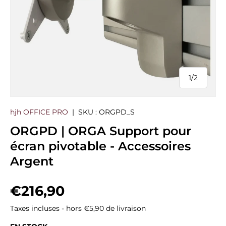
1
/
2
de
hjh OFFICE PRO
|
SKU :
ORGPD_S
ORGPD | ORGA Support pour
écran pivotable - Accessoires
Argent
Prix habituel
€216,90
Taxes incluses - hors €5,90 de livraison