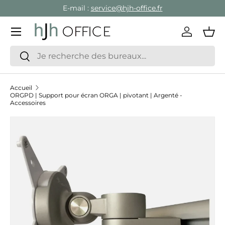
E-mail :
service@hjh-office.fr
Aller au contenu
Menu
Se conne
Pan
Recherche
Rechercher
Accueil
ORGPD | Support pour écran ORGA | pivotant | Argenté -
Accessoires
Passer aux informations produits