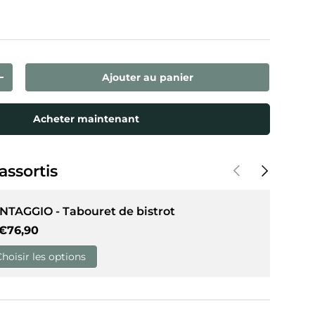
de galerie
dans la vue de galerie
Ajouter au panier
ntité
Augmenter la quantité
Acheter maintenant
Précédent
Suivant
assortis
NTAGGIO - Tabouret de bistrot
Prix habituel
€76,90
Choisir les options