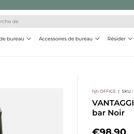
 de bureau
Accessoires de bureau
Résider
hjh OFFICE
|
SKU :
VANTAGGIO
bar Noir
Prix hab
€98,90