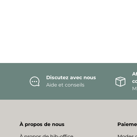
Af
Discutez avec nous
c
Aide et conseils
Mi
À propos de nous
Paiemen
À propos de hjh-office
Modes 