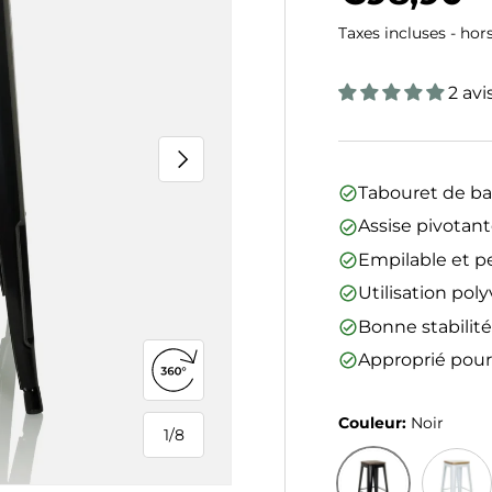
Taxes incluses - hor
2 avi
Suivant
Tabouret de bar
Assise pivotant
Empilable et 
Utilisation poly
Bonne stabilit
Approprié pour
Ouvrir la vue 360°
Couleur:
Noir
1
/
8
de