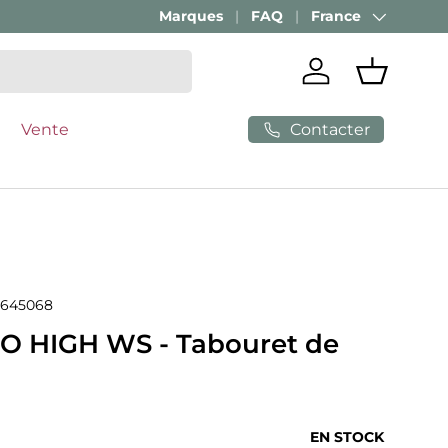
Marques
FAQ
France
Pays
Se connecter
Panier
Contacter
Vente
645068
 HIGH WS - Tabouret de
ituel
EN STOCK