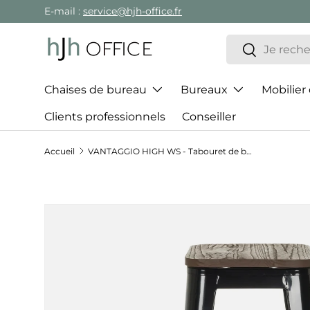
E-mail :
service@hjh-office.fr
Aller au contenu
Recherche
Rechercher
Chaises de bureau
Bureaux
Mobilier
Clients professionnels
Conseiller
Accueil
VANTAGGIO HIGH WS - Tabouret de bar
Passer aux informations produits