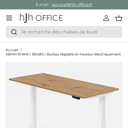
E-mail :
service@hjh-office.fr
Aller au contenu
Menu
Se conne
Pan
Recherche
Rechercher
Accueil
XBHM 19 WW | 180x80 | Bureau réglable en hauteur électriquement
Passer aux informations produits