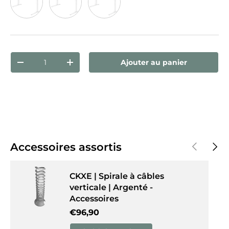
Hêtre
Érable
Blanc
Qté
Ajouter au panier
Diminuer la quantité
Augmenter la quantité
Précédent
Suiva
Accessoires assortis
CKXE | Spirale à câbles
verticale | Argenté -
Accessoires
Prix habituel
€96,90