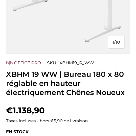
1
/
10
de
hjh OFFICE PRO
|
SKU :
XBHM19_R_WW
XBHM 19 WW | Bureau 180 x 80
réglable en hauteur
électriquement Chênes Noueux
Prix habituel
€1.138,90
Taxes incluses - hors €5,90 de livraison
EN STOCK