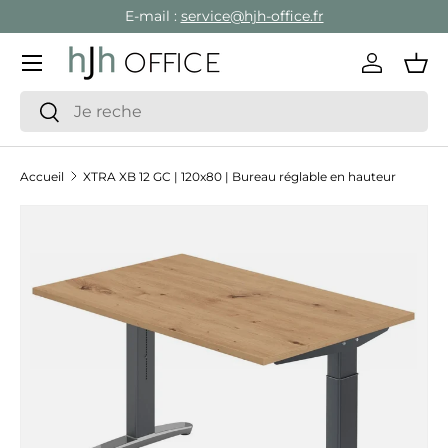
E-mail :
service@hjh-office.fr
Aller au contenu
Menu
Se conne
Pan
Recherche
Rechercher
Accueil
XTRA XB 12 GC | 120x80 | Bureau réglable en hauteur
Passer aux informations produits