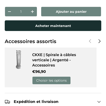
Qté
Ajouter au panier
Diminuer la quantité
Augmenter la quantité
Acheter maintenant
Précédent
Suiva
Accessoires assortis
CKXE | Spirale à câbles
verticale | Argenté -
Accessoires
Prix habituel
€96,90
Choisir les options
Expédition et livraison