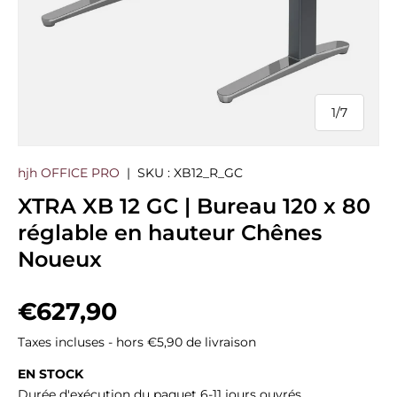
1
/
7
de
hjh OFFICE PRO
|
SKU :
XB12_R_GC
XTRA XB 12 GC | Bureau 120 x 80
réglable en hauteur Chênes
Noueux
Prix habituel
€627,90
Taxes incluses - hors €5,90 de livraison
EN STOCK
Durée d'exécution du paquet 6-11 jours ouvrés