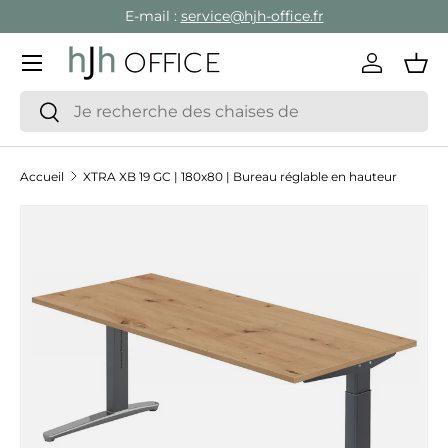
E-mail :
service@hjh-office.fr
Aller au contenu
Menu
Se conne
Pan
Recherche
Rechercher
Accueil
XTRA XB 19 GC | 180x80 | Bureau réglable en hauteur
Passer aux informations produits