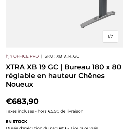
1
/
7
de
hjh OFFICE PRO
|
SKU :
XB19_R_GC
XTRA XB 19 GC | Bureau 180 x 80
réglable en hauteur Chênes
Noueux
Prix habituel
€683,90
Taxes incluses - hors €5,90 de livraison
EN STOCK
Durée d'exécution du paquet 6-11 jours ouvrés