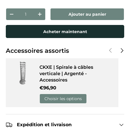
Qté
Ajouter au panier
Diminuer la quantité
Augmenter la quantité
Acheter maintenant
Précédent
Suiva
Accessoires assortis
CKXE | Spirale à câbles
verticale | Argenté -
Accessoires
Prix habituel
€96,90
Choisir les options
Expédition et livraison