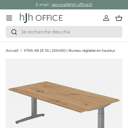
E-mail :
service@hjh-office.fr
Aller au contenu
Menu
Se conne
Pan
Recherche
Rechercher
Accueil
XTRA XB 2E SS | 200x100 | Bureau réglable en hauteur
Passer aux informations produits