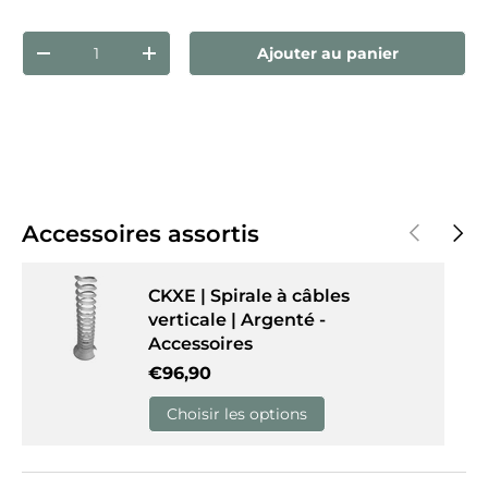
Qté
Ajouter au panier
Diminuer la quantité
Augmenter la quantité
Précédent
Suiva
Accessoires assortis
CKXE | Spirale à câbles
verticale | Argenté -
Accessoires
Prix habituel
€96,90
Choisir les options