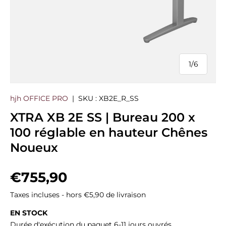
1
/
6
de
hjh OFFICE PRO
|
SKU :
XB2E_R_SS
XTRA XB 2E SS | Bureau 200 x
100 réglable en hauteur Chênes
Noueux
Prix habituel
€755,90
Taxes incluses - hors €5,90 de livraison
EN STOCK
Durée d'exécution du paquet 6-11 jours ouvrés