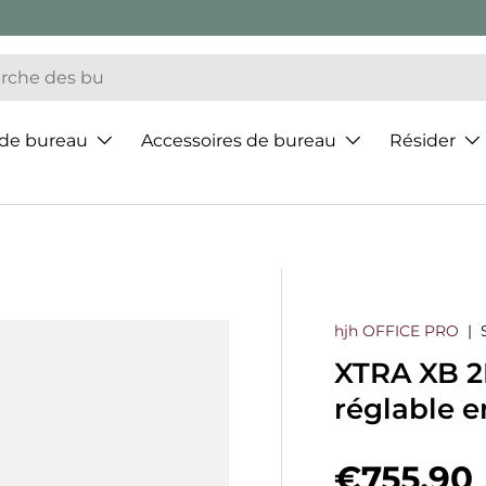
 de bureau
Accessoires de bureau
Résider
hjh OFFICE PRO
|
XTRA XB 2
réglable 
Prix hab
€755,90