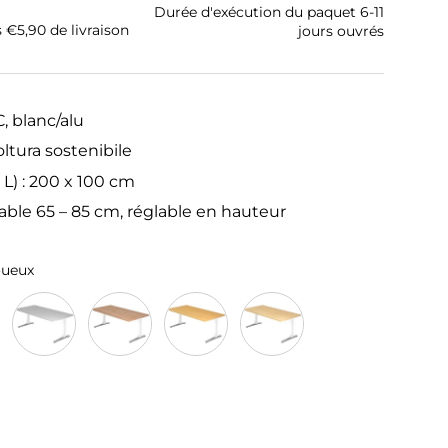
Durée d'exécution du paquet 6-11
s €5,90 de livraison
jours ouvrés
, blanc/alu
oltura sostenibile
 L) : 200 x 100 cm
able 65 – 85 cm, réglable en hauteur
oueux
Gris
Noyer
Hêtre
Érable