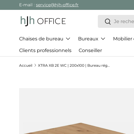
E-mail :
service@hjh-office.fr
Aller au contenu
Recherche
Rechercher
Chaises de bureau
Bureaux
Mobilier
Clients professionnels
Conseiller
Accueil
XTRA XB 2E WC | 200x100 | Bureau réglable en hauteur
Passer aux informations produits