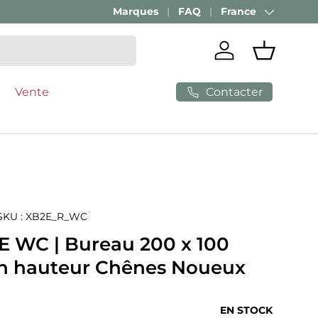
Marques
FAQ
France
Pays
Se connecter
Panier
Contacter
Vente
SKU :
XB2E_R_WC
E WC | Bureau 200 x 100
en hauteur Chênes Noueux
ituel
EN STOCK