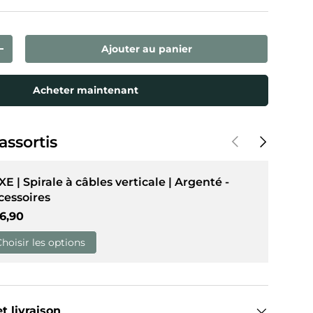
Ajouter au panier
ntité
Augmenter la quantité
Acheter maintenant
Précédent
Suivant
assortis
E | Spirale à câbles verticale | Argenté -
cessoires
ix habituel
6,90
Choisir les options
t livraison