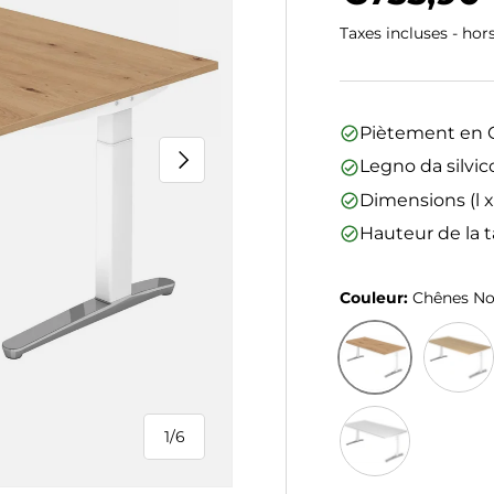
Taxes incluses - hor
Piètement en C
Suivant
Legno da silvic
Dimensions (l x
Hauteur de la t
Couleur:
Chênes N
Chênes Noueux
Chêne
1
/
6
de
Blanc