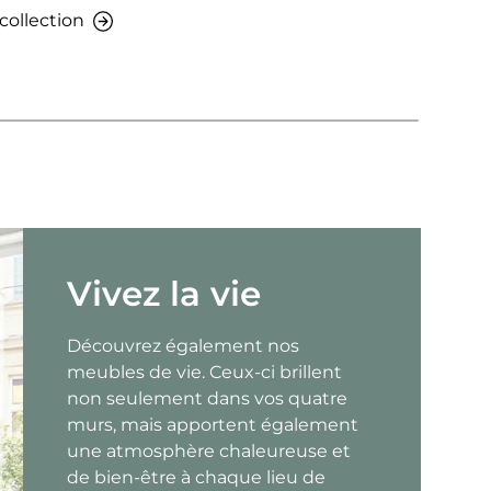
 collection
Vivez la vie
Découvrez également nos
meubles de vie. Ceux-ci brillent
non seulement dans vos quatre
murs, mais apportent également
une atmosphère chaleureuse et
de bien-être à chaque lieu de