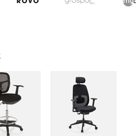
t
er au panier
Choisir les options