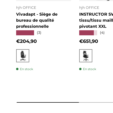
hjh OFFICE
hjh OFFICE
Vivadapt - Siège de
INSTRUCTOR S
bureau de qualité
tissu/tissu mail
professionnelle
pivotant XXL
★★★★★
★★★★★
(3)
(4)
Prix habituel
Prix habituel
€204,90
€651,90
Noir
Noir
En stock
En stock