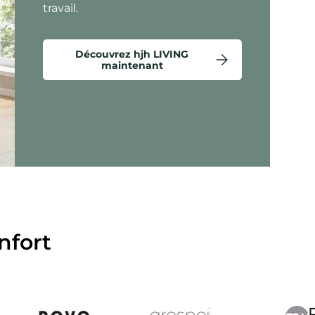
travail.
Découvrez hjh LIVING
maintenant
étails - Criss-Cross 20 - Fauteuils lounges
nfort