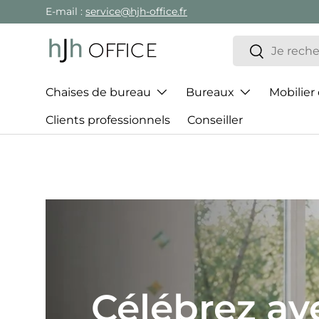
E-mail :
service@hjh-office.fr
Aller au contenu
Recherche
Rechercher
Chaises de bureau
Bureaux
Mobilier
Clients professionnels
Conseiller
Le meille