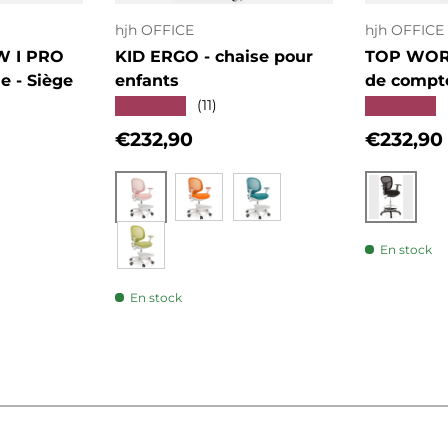
hjh OFFICE
hjh OFFICE
W I PRO
KID ERGO - chaise pour
TOP WORK
le - Siège
enfants
de compt
★★★★★
★★★★★
(11)
Prix habituel
Prix hab
€232,90
€232,90
Rose
Noir
Orange
Bleu
En stock
Vert
En stock