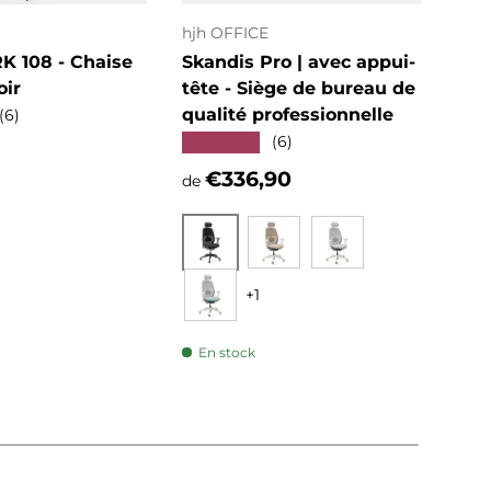
hjh OFFICE
hjh 
 108 - Chaise
Skandis Pro | avec appui-
KID
oir
tête - Siège de bureau de
Cha
qualité professionnelle
des
(6)
★★★★★
★★
(6)
ituel
Prix habituel
Pri
€336,90
€1
de
Noir
Beige
Gris
+1
Menthe
En stock
En